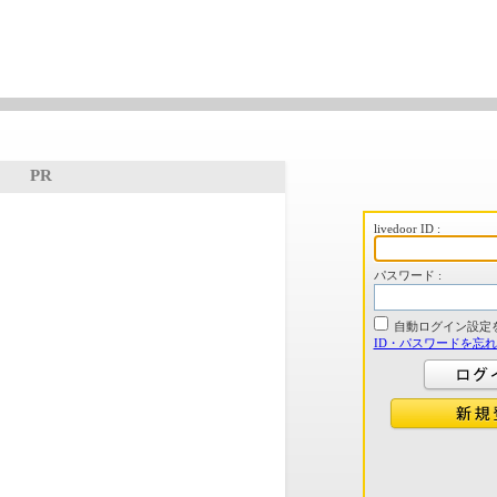
PR
livedoor ID :
パスワード :
自動ログイン設定
ID・パスワードを忘