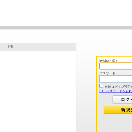
PR
livedoor ID :
パスワード :
自動ログイン設定
ID・パスワードを忘