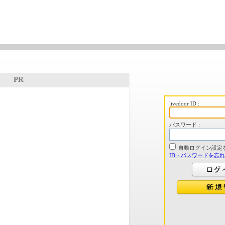
PR
livedoor ID :
パスワード :
自動ログイン設定
ID・パスワードを忘