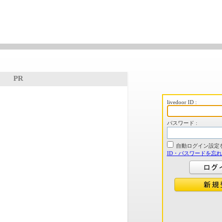
PR
livedoor ID :
パスワード :
自動ログイン設定
ID・パスワードを忘