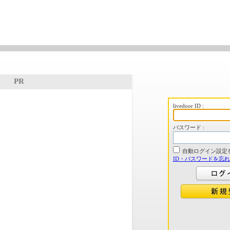
PR
livedoor ID :
パスワード :
自動ログイン設定
ID・パスワードを忘