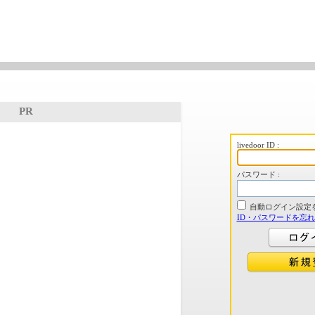
PR
livedoor ID :
パスワード :
自動ログイン設定
ID・パスワードを忘