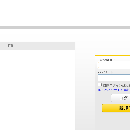
PR
livedoor ID :
パスワード :
自動ログイン設定
ID・パスワードを忘