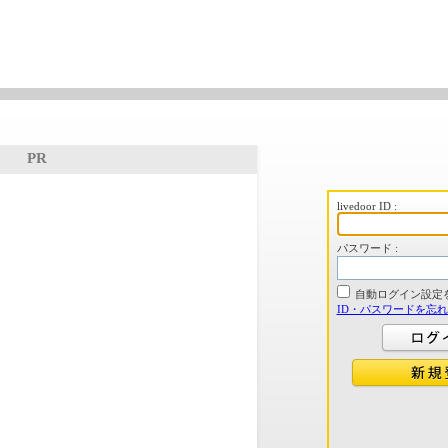
PR
livedoor ID :
パスワード :
自動ログイン設定
ID・パスワードを忘