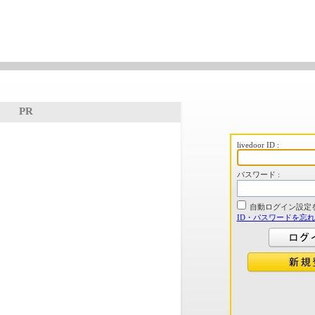
PR
livedoor ID :
パスワード :
自動ログイン設定
ID・パスワードを忘