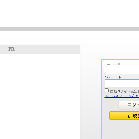
PR
livedoor ID :
パスワード :
自動ログイン設定
ID・パスワードを忘