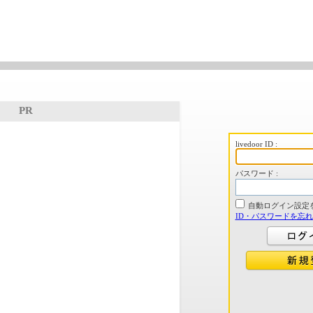
PR
livedoor ID :
パスワード :
自動ログイン設定
ID・パスワードを忘