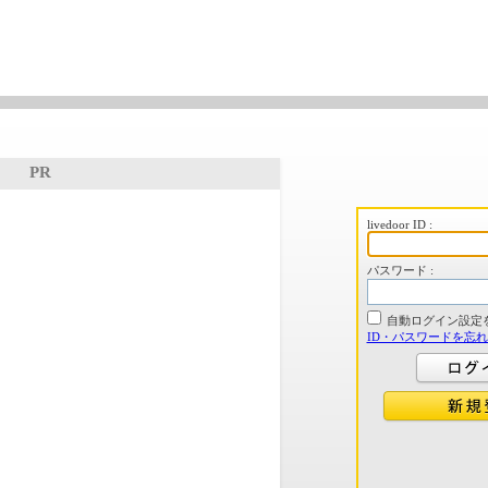
PR
livedoor ID :
パスワード :
自動ログイン設定
ID・パスワードを忘