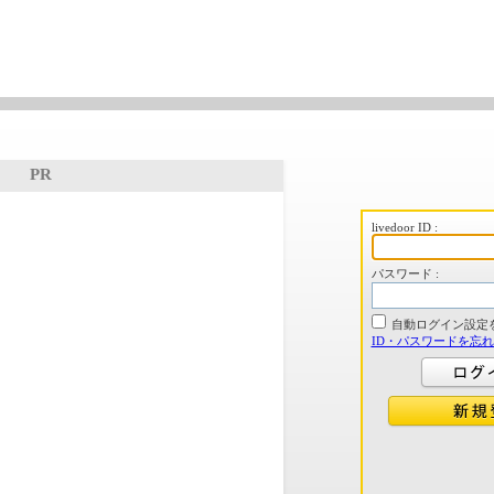
PR
livedoor ID :
パスワード :
自動ログイン設定
ID・パスワードを忘