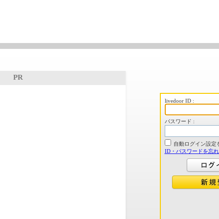
PR
livedoor ID :
パスワード :
自動ログイン設定
ID・パスワードを忘