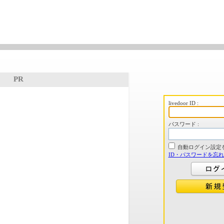
PR
livedoor ID :
パスワード :
自動ログイン設定
ID・パスワードを忘