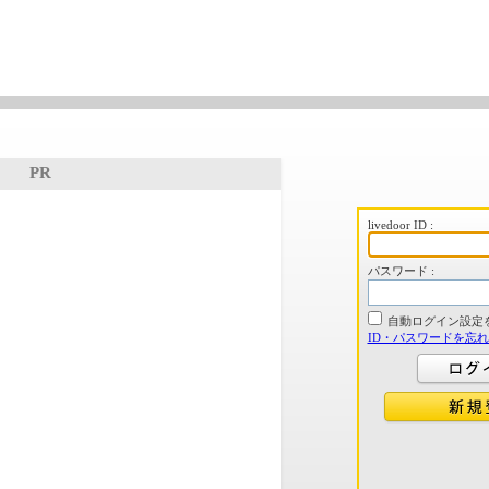
PR
livedoor ID :
パスワード :
自動ログイン設定
ID・パスワードを忘