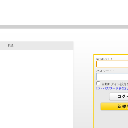
PR
livedoor ID :
パスワード :
自動ログイン設定
ID・パスワードを忘