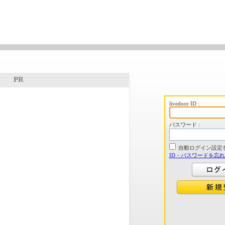
PR
livedoor ID :
パスワード :
自動ログイン設定
ID・パスワードを忘