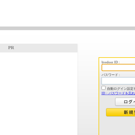
PR
livedoor ID :
パスワード :
自動ログイン設定
ID・パスワードを忘