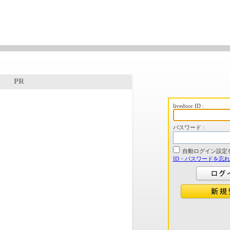
PR
livedoor ID :
パスワード :
自動ログイン設定
ID・パスワードを忘