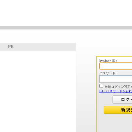
PR
livedoor ID :
パスワード :
自動ログイン設定
ID・パスワードを忘